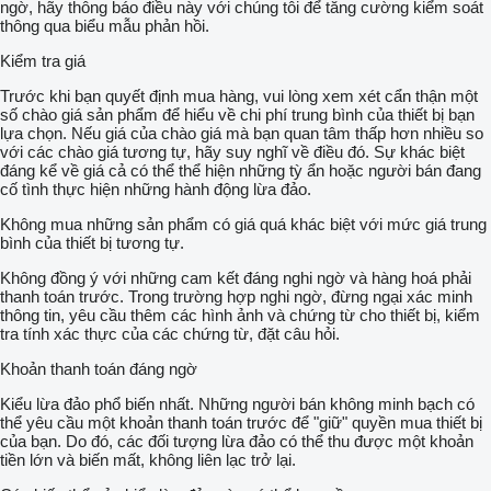
ngờ, hãy thông báo điều này với chúng tôi để tăng cường kiểm soát
thông qua biểu mẫu phản hồi.
Kiểm tra giá
Trước khi bạn quyết định mua hàng, vui lòng xem xét cẩn thận một
số chào giá sản phẩm để hiểu về chi phí trung bình của thiết bị bạn
lựa chọn. Nếu giá của chào giá mà bạn quan tâm thấp hơn nhiều so
với các chào giá tương tự, hãy suy nghĩ về điều đó. Sự khác biệt
đáng kể về giá cả có thể thể hiện những tỳ ẩn hoặc người bán đang
cố tình thực hiện những hành động lừa đảo.
Không mua những sản phẩm có giá quá khác biệt với mức giá trung
bình của thiết bị tương tự.
Không đồng ý với những cam kết đáng nghi ngờ và hàng hoá phải
thanh toán trước. Trong trường hợp nghi ngờ, đừng ngại xác minh
thông tin, yêu cầu thêm các hình ảnh và chứng từ cho thiết bị, kiểm
tra tính xác thực của các chứng từ, đặt câu hỏi.
Khoản thanh toán đáng ngờ
Kiểu lừa đảo phổ biến nhất. Những người bán không minh bạch có
thể yêu cầu một khoản thanh toán trước để "giữ" quyền mua thiết bị
của bạn. Do đó, các đối tượng lừa đảo có thể thu được một khoản
tiền lớn và biến mất, không liên lạc trở lại.