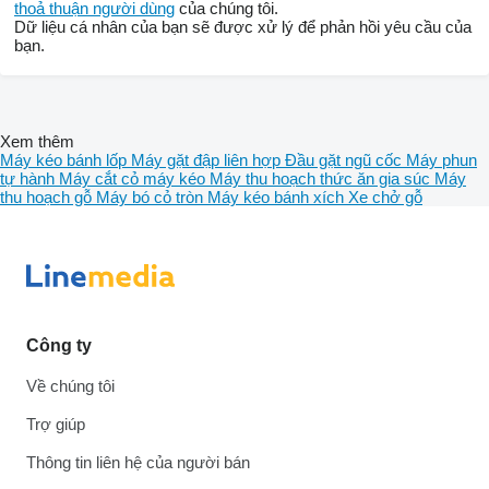
thoả thuận người dùng
của chúng tôi.
Dữ liệu cá nhân của bạn sẽ được xử lý để phản hồi yêu cầu của
bạn.
Xem thêm
Máy kéo bánh lốp
Máy gặt đập liên hợp
Đầu gặt ngũ cốc
Máy phun
tự hành
Máy cắt cỏ máy kéo
Máy thu hoạch thức ăn gia súc
Máy
thu hoạch gỗ
Máy bó cỏ tròn
Máy kéo bánh xích
Xe chở gỗ
Công ty
Về chúng tôi
Trợ giúp
Thông tin liên hệ của người bán