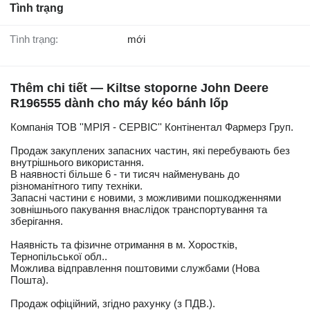
Tình trạng
Tình trạng:
mới
Thêm chi tiết — Kiltse stoporne John Deere
R196555 dành cho máy kéo bánh lốp
Компанія ТОВ ''МРІЯ - СЕРВІС'' Контінентал Фармерз Груп.
Продаж закуплених запасних частин, які перебувають без
внутрішнього використання.
В наявності більше 6 - ти тисяч найменувань до
різноманітного типу техніки.
Запасні частини є новими, з можливими пошкодженнями
зовнішнього пакування внаслідок транспортування та
зберігання.
Наявність та фізичне отримання в м. Хоростків,
Тернопільської обл..
Можлива відправлення поштовими службами (Нова
Пошта).
Продаж офіційний, згідно рахунку (з ПДВ.).