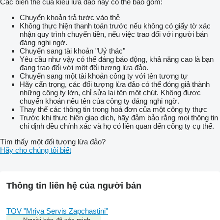
Các biến thể của kiểu lừa đảo này có thể bao gồm:
Chuyển khoản trả tước vào thẻ
Không thực hiện thanh toán trước nếu không có giấy tờ xác
nhận quy trình chuyển tiền, nếu việc trao đổi với người bán
đáng nghi ngờ.
Chuyển sang tài khoản "Uỷ thác"
Yêu cầu như vậy có thể đáng báo động, khả năng cao là bạn
đang trao đổi với một đối tượng lừa đảo.
Chuyển sang một tài khoản công ty với tên tương tự
Hãy cẩn trọng, các đối tượng lừa đảo có thể đóng giả thành
những công ty lớn, chỉ sửa lại tên một chút. Không được
chuyển khoản nếu tên của công ty đáng nghi ngờ.
Thay thế các thông tin trong hoá đơn của một công ty thực
Trước khi thực hiện giao dịch, hãy đảm bảo rằng mọi thông tin
chỉ định đều chính xác và họ có liên quan đến công ty cụ thể.
Tìm thấy một đối tượng lừa đảo?
Hãy cho chúng tôi biết
Thông tin liên hệ của người bán
TOV "Mriya Servis Zapchastini"