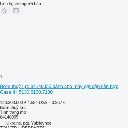
Liên hệ với người bán
1
Bơm thuỷ lực 84148055 dành cho máy gặt đập liên hợp
Case IH 5130,6130,7130
120.300.000 ₫
4.584 US$
≈ 3.967 €
Bơm thuỷ lực
Tình trạng
mới
84148055
Ukraine, pgt. Yubileynoe
TOV "TD LIDERPARTS"