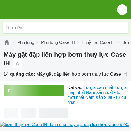
Phụ tùng
Phụ tùng Case IH
Thuỷ lực Case IH
Bơm 
Máy gặt đập liên hợp bơm thuỷ lực Case
IH
14 quảng cáo:
Máy gặt đập liên hợp bơm thuỷ lực Case IH
Đặt vào
Từ giá cao nhất
Từ giá
thấp nhất
Năm sản xuất - từ
mới nhất
Năm sản xuất - từ cũ
nhất