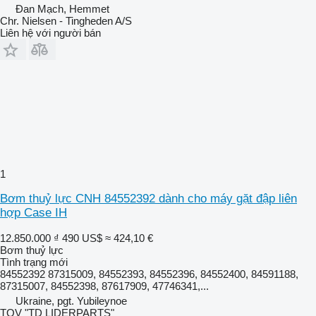
Đan Mạch, Hemmet
Chr. Nielsen - Tingheden A/S
Liên hệ với người bán
1
Bơm thuỷ lực CNH 84552392 dành cho máy gặt đập liên
hợp Case IH
12.850.000 ₫
490 US$
≈ 424,10 €
Bơm thuỷ lực
Tình trạng
mới
84552392 87315009, 84552393, 84552396, 84552400, 84591188,
87315007, 84552398, 87617909, 47746341,...
Ukraine, pgt. Yubileynoe
TOV "TD LIDERPARTS"