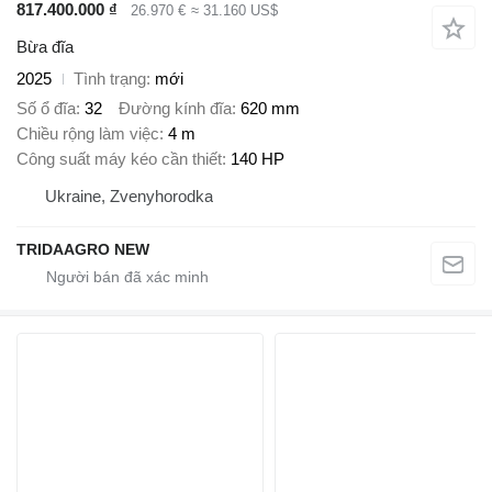
817.400.000 ₫
26.970 €
≈ 31.160 US$
Bừa đĩa
2025
Tình trạng
mới
Số ổ đĩa
32
Đường kính đĩa
620 mm
Chiều rộng làm việc
4 m
Công suất máy kéo cần thiết
140 HP
Ukraine, Zvenyhorodka
TRIDAAGRO NEW