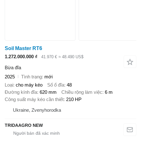
Soil Master RT6
1.272.000.000 ₫
41.970 €
≈ 48.490 US$
Bừa đĩa
2025
Tình trạng
mới
Loại
cho máy kéo
Số ổ đĩa
48
Đường kính đĩa
620 mm
Chiều rộng làm việc
6 m
Công suất máy kéo cần thiết
210 HP
Ukraine, Zvenyhorodka
TRIDAAGRO NEW