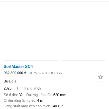
Soil Master SC4
962.300.000 ₫
31.750 €
≈ 36.680 US$
Bừa đĩa
2025
Tình trạng
mới
Số ổ đĩa
32
Đường kính đĩa
620 mm
Chiều rộng làm việc
4 m
Công suất máy kéo cần thiết
140 HP