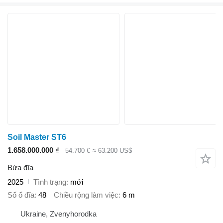
Soil Master ST6
1.658.000.000 ₫
54.700 €
≈ 63.200 US$
Bừa đĩa
2025
Tình trạng
mới
Số ổ đĩa
48
Chiều rộng làm việc
6 m
Ukraine, Zvenyhorodka