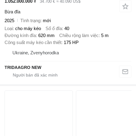
1.052.000.000 ₫
34.700 €
≈ 40.090 US$
Bừa đĩa
2025
Tình trạng
mới
Loại
cho máy kéo
Số ổ đĩa
40
Đường kính đĩa
620 mm
Chiều rộng làm việc
5 m
Công suất máy kéo cần thiết
175 HP
Ukraine, Zvenyhorodka
TRIDAAGRO NEW