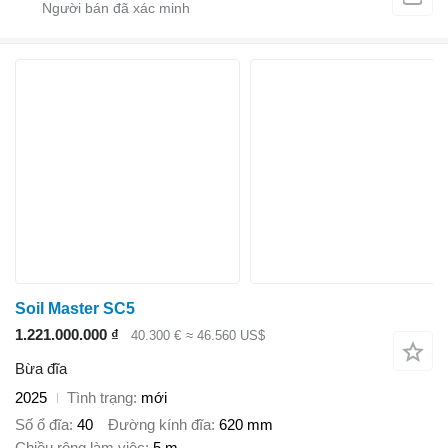
Soil Master SC5
1.221.000.000 ₫
40.300 €
≈ 46.560 US$
Bừa đĩa
2025
Tình trạng
mới
Số ổ đĩa
40
Đường kính đĩa
620 mm
Chiều rộng làm việc
5 m