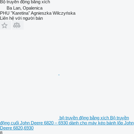
Bộ truyền động bằng xích
Ba Lan, Opalenica
PHU "Karetina" Agnieszka Wilczyńska
Liên hệ với người bán
bộ truyền động bằng xích Bộ truyền
động cuối John Deere 6820 – 6930 dành cho máy kéo bánh lốp John
Deere 6820,6930
8