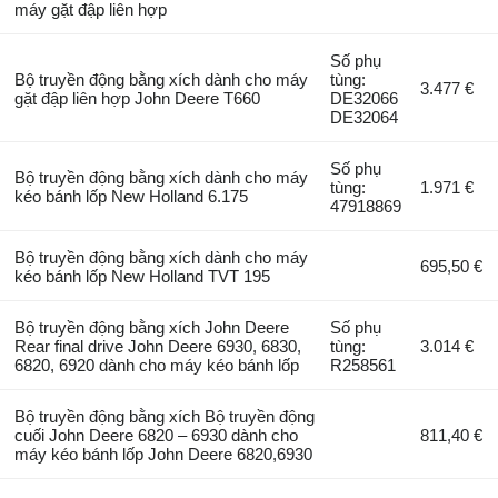
máy gặt đập liên hợp
Số phụ
Bộ truyền động bằng xích dành cho máy
tùng:
3.477 €
gặt đập liên hợp John Deere T660
DE32066
DE32064
Số phụ
Bộ truyền động bằng xích dành cho máy
tùng:
1.971 €
kéo bánh lốp New Holland 6.175
47918869
Bộ truyền động bằng xích dành cho máy
695,50 €
kéo bánh lốp New Holland TVT 195
Bộ truyền động bằng xích John Deere
Số phụ
Rear final drive John Deere 6930, 6830,
tùng:
3.014 €
6820, 6920 dành cho máy kéo bánh lốp
R258561
Bộ truyền động bằng xích Bộ truyền động
cuối John Deere 6820 – 6930 dành cho
811,40 €
máy kéo bánh lốp John Deere 6820,6930