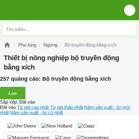
Phụ tùng
Ngừng
Bộ truyền động bằng xích
Thiết bị nông nghiệp bộ truyền động
bằng xích
257 quảng cáo:
Bộ truyền động bằng xích
Lọc
Sắp xếp
:
Đặt vào
Đặt vào
Từ giá cao nhất
Từ giá thấp nhất
Năm sản xuất - từ mới
nhất
Năm sản xuất - từ cũ nhất