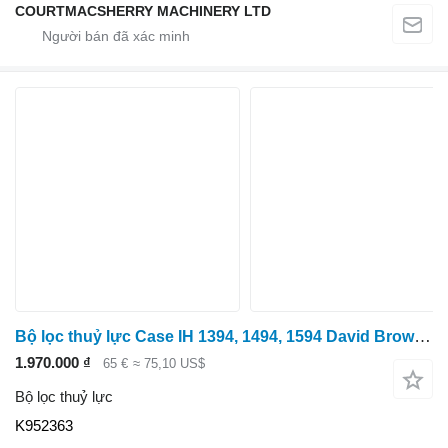
COURTMACSHERRY MACHINERY LTD
Bộ lọc thuỷ lực Case IH 1394, 1494, 1594 David Brown 1390, 1690, 1490 Hydraulic Filter K K952363 dành cho máy kéo bánh lốp
1.970.000 ₫
65 €
≈ 75,10 US$
Bộ lọc thuỷ lực
K952363