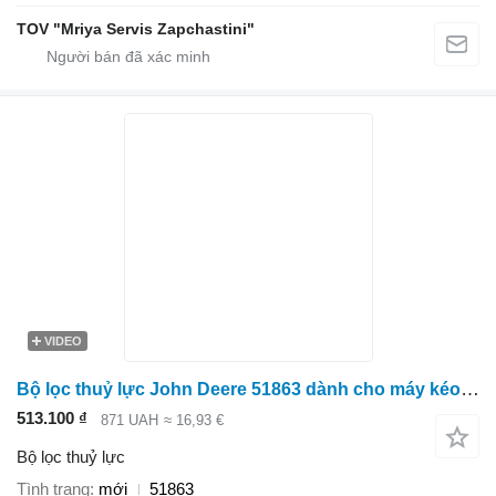
TOV "Mriya Servis Zapchastini"
VIDEO
Bộ lọc thuỷ lực John Deere 51863 dành cho máy kéo bánh lốp
513.100 ₫
871 UAH
≈ 16,93 €
Bộ lọc thuỷ lực
Tình trạng
mới
51863