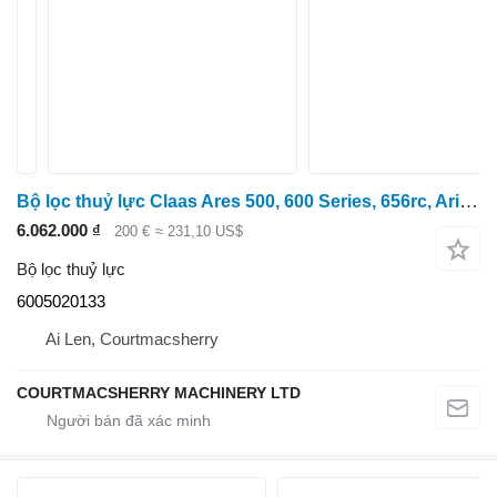
Bộ lọc thuỷ lực Claas Ares 500, 600 Series, 656rc, Arion 500, 600, Hydraulic Filter 60 6005020133 dành cho máy kéo bánh lốp Claas Ares 656RC
6.062.000 ₫
200 €
≈ 231,10 US$
Bộ lọc thuỷ lực
6005020133
Ai Len, Courtmacsherry
COURTMACSHERRY MACHINERY LTD