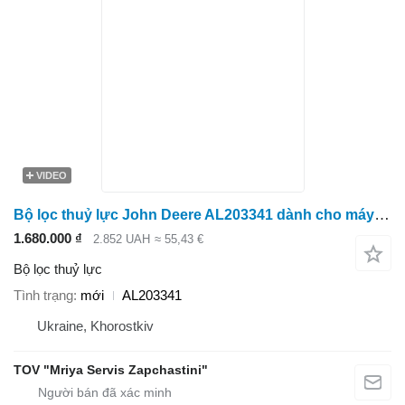
VIDEO
Bộ lọc thuỷ lực John Deere AL203341 dành cho máy kéo bánh lốp
1.680.000 ₫
2.852 UAH
≈ 55,43 €
Bộ lọc thuỷ lực
Tình trạng
mới
AL203341
Ukraine, Khorostkiv
TOV "Mriya Servis Zapchastini"