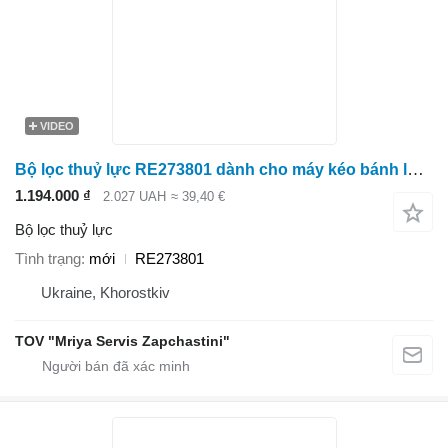
VIDEO
Bộ lọc thuỷ lực RE273801 dành cho máy kéo bánh lốp John Deere
1.194.000 ₫
2.027 UAH
≈ 39,40 €
Bộ lọc thuỷ lực
Tình trạng
mới
RE273801
Ukraine, Khorostkiv
TOV "Mriya Servis Zapchastini"