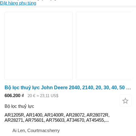
Đặt hàng phụ tùng
Bộ lọc thuỷ lực John Deere 2040, 2140, 20, 30, 40, 50 Series Hydraulic Filter Ar28072, Ar75 AR1205R dành cho máy kéo bánh lốp
606.200 ₫
20 €
≈ 23,11 US$
Bộ lọc thuỷ lực
AR1205R, AR1400, AR1400R, AR28072, AR28072R,
AR28271, AR75601, AR75603, AT34670, AT45455,...
Ai Len, Courtmacsherry