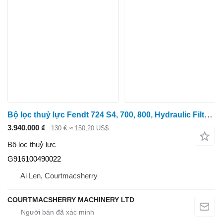
Bộ lọc thuỷ lực Fendt 724 S4, 700, 800, Hydraulic Filter Assy , F91610049 G916100490022 dành cho máy kéo bánh lốp Fendt 724 S4
3.940.000 ₫
130 €
≈ 150,20 US$
Bộ lọc thuỷ lực
G916100490022
Ai Len, Courtmacsherry
COURTMACSHERRY MACHINERY LTD