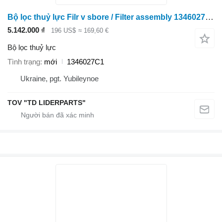
Bộ lọc thuỷ lực Filr v sbore / Filter assembly 1346027C1 dành cho máy kéo bánh lốp Case IH
5.142.000 ₫
196 US$
≈ 169,60 €
Bộ lọc thuỷ lực
Tình trạng
mới
1346027C1
Ukraine, pgt. Yubileynoe
TOV "TD LIDERPARTS"