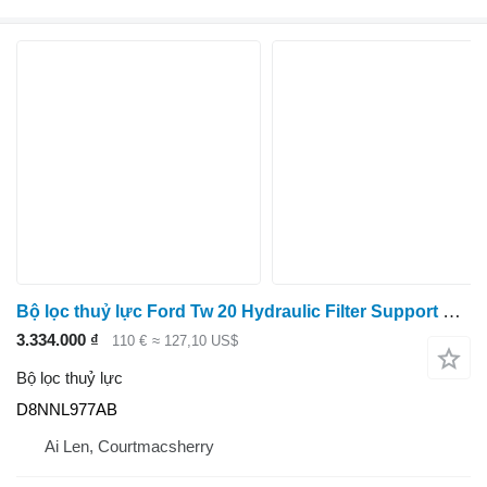
Bộ lọc thuỷ lực Ford Tw 20 Hydraulic Filter Support D8nnl976ac, D8nnl977ab D8NNL977AB dành cho máy kéo bánh lốp
3.334.000 ₫
110 €
≈ 127,10 US$
Bộ lọc thuỷ lực
D8NNL977AB
Ai Len, Courtmacsherry