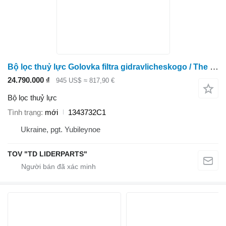
Bộ lọc thuỷ lực Golovka filtra gidravlicheskogo / The head of the hydraulic filt 1343732C1 dành cho máy kéo bánh lốp Case IH
24.790.000 ₫
945 US$
≈ 817,90 €
Bộ lọc thuỷ lực
Tình trạng
mới
1343732C1
Ukraine, pgt. Yubileynoe
TOV "TD LIDERPARTS"