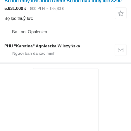
Bộ lọc thuỷ lực John Deere Bộ lọc dầu thủy lực 8200 8400 8600 AXE64212 AXE82466 dành cho máy kéo bánh lốp John Deere 8200
5.631.000 ₫
800 PLN
≈ 185,80 €
Bộ lọc thuỷ lực
Ba Lan, Opalenica
PHU "Karetina" Agnieszka Wilczyńska