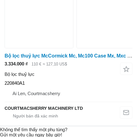
Bộ lọc thuỷ lực McCormick Mc, Mc100 Case Mx, Mxc Hydraulic Filter Manifold 220840a1, 3301 220840A1 dành cho máy kéo bánh lốp McCormick Mc, Mc100 Case Mx, Mxc
3.334.000 ₫
110 €
≈ 127,10 US$
Bộ lọc thuỷ lực
220840A1
Ai Len, Courtmacsherry
COURTMACSHERRY MACHINERY LTD
Không thể tìm thấy một phụ tùng?
Gửi một yêu cầu ngay bây giờ!