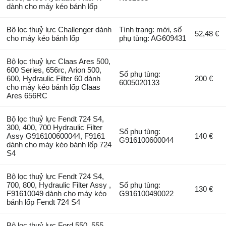
dành cho máy kéo bánh lốp
Bộ lọc thuỷ lực Challenger dành
Tình trạng: mới, số
52,48 €
cho máy kéo bánh lốp
phụ tùng: AG609431
Bộ lọc thuỷ lực Claas Ares 500,
600 Series, 656rc, Arion 500,
Số phụ tùng:
600, Hydraulic Filter 60 dành
200 €
6005020133
cho máy kéo bánh lốp Claas
Ares 656RC
Bộ lọc thuỷ lực Fendt 724 S4,
300, 400, 700 Hydraulic Filter
Số phụ tùng:
Assy G916100600044, F9161
140 €
G916100600044
dành cho máy kéo bánh lốp 724
S4
Bộ lọc thuỷ lực Fendt 724 S4,
700, 800, Hydraulic Filter Assy ,
Số phụ tùng:
130 €
F91610049 dành cho máy kéo
G916100490022
bánh lốp Fendt 724 S4
Bộ lọc thuỷ lực Ford 550, 555,