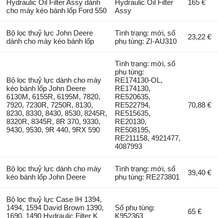
Hydraulic Oil Filter Assy dành
Hydraulic Oil Filter
165 €
cho máy kéo bánh lốp Ford 550
Assy
Bộ lọc thuỷ lực John Deere
Tình trạng: mới, số
23,22 €
dành cho máy kéo bánh lốp
phụ tùng: ZI-AU310
Tình trạng: mới, số
phụ tùng:
Bộ lọc thuỷ lực dành cho máy
RE174130-OL,
kéo bánh lốp John Deere
RE174130,
6130M, 6155R, 6195M, 7820,
RE520635,
7920, 7230R, 7250R, 8130,
RE522794,
70,88 €
8230, 8330, 8430, 8530, 8245R,
RE515635,
8320R, 8345R, 8R 370, 9330,
RE20130,
9430, 9530, 9R 440, 9RX 590
RE508195,
RE211158, 4921477,
4087993
Bộ lọc thuỷ lực dành cho máy
Tình trạng: mới, số
39,40 €
kéo bánh lốp John Deere
phụ tùng: RE273801
Bộ lọc thuỷ lực Case IH 1394,
1494, 1594 David Brown 1390,
Số phụ tùng:
65 €
1690, 1490 Hydraulic Filter K
K952363