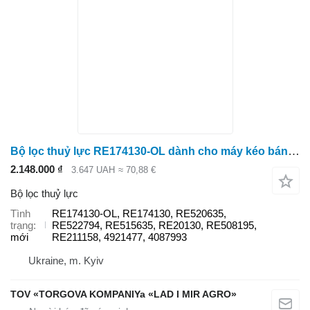
Bộ lọc thuỷ lực RE174130-OL dành cho máy kéo bánh lốp John Deere 6130M, 6155R, 6195M, 7820, 7920, 7230R, 7250R, 8130, 8230, 8330, 8430, 8530, 8245R, 8320R, 8345R, 8R 370, 9330, 9430, 9530, 9R 440, 9RX 590
2.148.000 ₫
3.647 UAH
≈ 70,88 €
Bộ lọc thuỷ lực
Tình
RE174130-OL, RE174130, RE520635,
trạng
RE522794, RE515635, RE20130, RE508195,
mới
RE211158, 4921477, 4087993
Ukraine, m. Kyiv
TOV «TORGOVA KOMPANIYa «LAD I MIR AGRO»