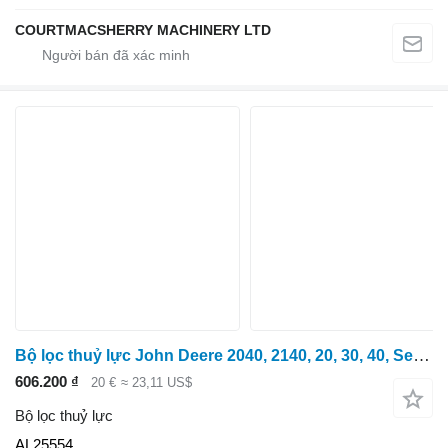
COURTMACSHERRY MACHINERY LTD
Bộ lọc thuỷ lực John Deere 2040, 2140, 20, 30, 40, Series Transmission Filter Al25554 AL25554 dành cho máy kéo bánh lốp
606.200 ₫
20 €
≈ 23,11 US$
Bộ lọc thuỷ lực
AL25554