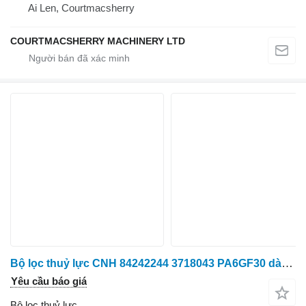
Ai Len, Courtmacsherry
COURTMACSHERRY MACHINERY LTD
Bộ lọc thuỷ lực CNH 84242244 3718043 PA6GF30 dành cho máy kéo bánh lốp Case IH Puma CVX 185
Yêu cầu báo giá
Bộ lọc thuỷ lực