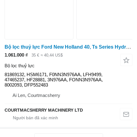
Bộ lọc thuỷ lực Ford New Holland 40, Ts Series Hydraulic Filter 81869132, F0nn3n976aa dành cho máy kéo bánh lốp
1.061.000 ₫
35 €
≈ 40,44 US$
Bộ lọc thuỷ lực
81869132, HSM6171, F0NN3N976AA, LFH9499,
47465237, HF28881, 3N976AA, FONN3N976AA,
8002093, DFP552483
Ai Len, Courtmacsherry
COURTMACSHERRY MACHINERY LTD