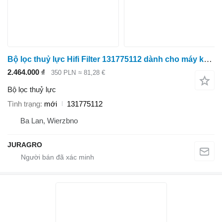
Bộ lọc thuỷ lực Hifi Filter 131775112 dành cho máy kéo bánh lốp
2.464.000 ₫
350 PLN
≈ 81,28 €
Bộ lọc thuỷ lực
Tình trạng
mới
131775112
Ba Lan, Wierzbno
JURAGRO