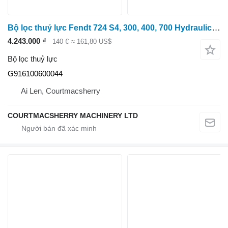
Bộ lọc thuỷ lực Fendt 724 S4, 300, 400, 700 Hydraulic Filter Assy G916100600044, F9161 dành cho máy kéo bánh lốp 724 S4
4.243.000 ₫
140 €
≈ 161,80 US$
Bộ lọc thuỷ lực
G916100600044
Ai Len, Courtmacsherry
COURTMACSHERRY MACHINERY LTD