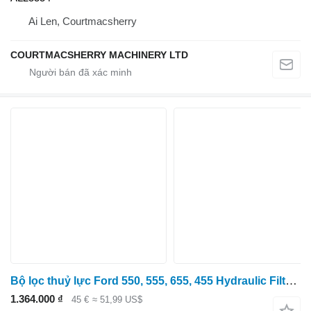
Ai Len, Courtmacsherry
COURTMACSHERRY MACHINERY LTD
Bộ lọc thuỷ lực Ford 550, 555, 655, 455 Hydraulic Filter Genuine 83949072, 251483 dành cho máy kéo bánh lốp
1.364.000 ₫
45 €
≈ 51,99 US$